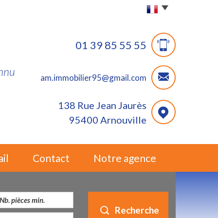
01 39 85 55 55
onnu
am.immobilier95@gmail.com
138 Rue Jean Jaurès
95400 Arnouville
ail
Contact
Notre agence
Recherche