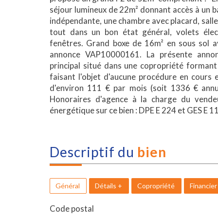
séjour lumineux de 22m² donnant accès à un b
indépendante, une chambre avec placard, salle
tout dans un bon état général, volets élec
fenêtres. Grand boxe de 16m² en sous sol av
annonce VAP10000161. La présente annonc
principal situé dans une copropriété formant
faisant l'objet d'aucune procédure en cours
d'environ 111 € par mois (soit 1336 € annue
Honoraires d'agence à la charge du vendeu
énergétique sur ce bien : DPE E 224 et GES E 1
descriptif du
bien
Général
Détails +
Copropriété
Financier
Code postal