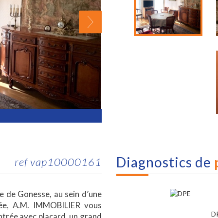
diagnostics de
ref vap10000161
 de Gonesse, au sein d’une
hée, A.M. IMMOBILIER vous
D
trée avec placard, un grand