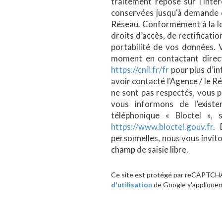
traitement repose sur l'intér
conservées jusqu'à demande d
Réseau. Conformément à la loi
droits d’accès, de rectificatio
portabilité de vos données.
moment en contactant direct
https://cnil.fr/fr
pour plus d’in
avoir contacté l'Agence / le R
ne sont pas respectés, vous 
vous informons de l’existe
téléphonique « Bloctel », 
https://www.bloctel.gouv.fr
. 
personnelles, nous vous invito
champ de saisie libre.
Ce site est protégé par reCAPTCHA
d'utilisation
de Google s'appliquen