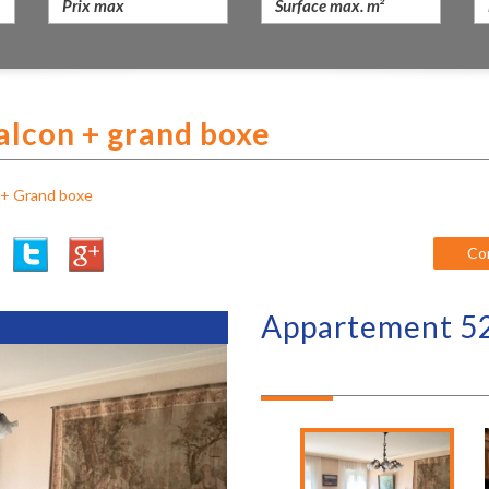
alcon + grand boxe
 + Grand boxe
Co
appartement 52