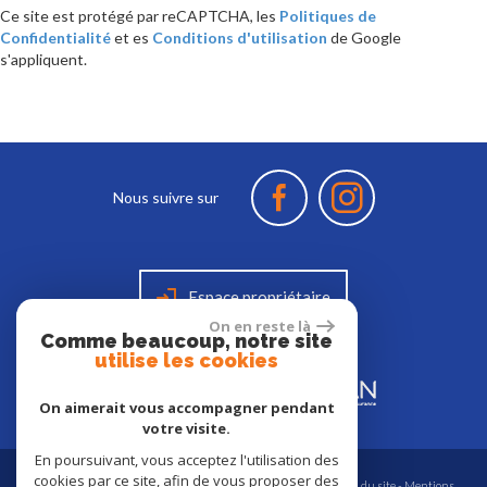
Ce site est protégé par reCAPTCHA, les
Politiques de
Confidentialité
et es
Conditions d'utilisation
de Google
s'appliquent.
Nous suivre sur
Espace propriétaire
On en reste là
Comme beaucoup, notre site
utilise les cookies
On aimerait vous accompagner pendant
votre visite.
En poursuivant, vous acceptez l'utilisation des
cookies par ce site, afin de vous proposer des
© 2026 | Tous droits réservés | Traduction powered by Google -
Plan du site
-
Mentions