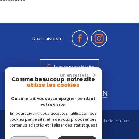
Nous suivre sur
Espace propriétaire
On en reste là
Comme beaucoup, notre site
utilise les cookies
On aimerait vous accompagner pendant
votre visite.
En poursuivant, vous acceptez l'utilisation des
cookies par ce site, afin de vous proposer des
© 2026 | Tous droits réservés | Traduction powered by Google -
Plan du site
-
Mentions
contenus adaptés et réaliser des statistiques !
légales
-
Bloctel
-
Nos honoraires
-
Partenaires
-
Admin