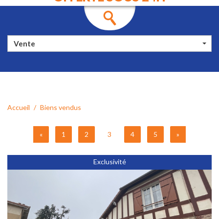
Vente
Accueil
Biens vendus
«
1
2
3
4
5
»
Exclusivité