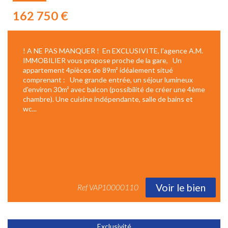
162 750
€
! A NE PAS MANQUER ! En EXCLUSIVITE, l'agence A.M.
IMMOBILIER vous propose proche de la gare, Un
appartement 4pièces de 89m² idéalement situé
comprenant : Une grande entrée, un séjour lumineux
d'environ 30m² avec balcon (possibilité de créer une 4ème
chambre). Une cuisine indépendante, salle de bains et
wc...
Voir le bien
Ref
VAP10000110
Exclusivité