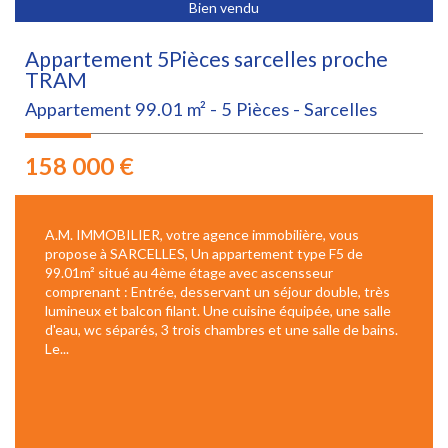
Bien vendu
Appartement 5Pièces sarcelles proche
TRAM
Appartement 99.01 m² - 5 Pièces - Sarcelles
158 000
€
A.M. IMMOBILIER, votre agence immobilière, vous
propose à SARCELLES, Un appartement type F5 de
99.01m² situé au 4ème étage avec ascensseur
comprenant : Entrée, desservant un séjour double, très
lumineux et balcon filant. Une cuisine équipée, une salle
d'eau, wc séparés, 3 trois chambres et une salle de bains.
Le...