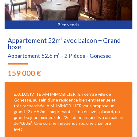
Bien vendu
Appartement 52m² avec balcon + Grand
boxe
Appartement 52.6 m² - 2 Pièces - Gonesse
159 000
€
EXCLUSIVITE AM IMMOBILIER En centre ville de
Gonesse, au sein d’une résidence bien entretenue et
très recherchée, A.M. IMMOBILIER vous propose un
grand F2 de 52m² comprenant : Entrée avec placard, un
grand séjour lumineux de 22m² donnant accès à un balcon
de 4.80m². Une cuisine indépendante, une chambre
avec...