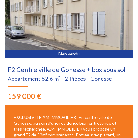
Bien vendu
F2 Centre ville de Gonesse + box sous sol
Appartement 52.6 m² - 2 Pièces - Gonesse
159 000
€
EXCLUSIVITE AM IMMOBILIER En centre ville de
Gonesse, au sein d’une résidence bien entretenue et
très recherchée, A.M. IMMOBILIER vous propose un
grand F2 de 52m² comprenant : Entrée avec placard, un