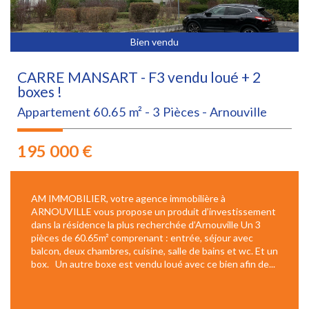
Bien vendu
CARRE MANSART - F3 vendu loué + 2
boxes !
Appartement 60.65 m² - 3 Pièces - Arnouville
195 000
€
AM IMMOBILIER, votre agence immobilière à
ARNOUVILLE vous propose un produit d’investissement
dans la résidence la plus recherchée d’Arnouville Un 3
pièces de 60.65m² comprenant : entrée, séjour avec
balcon, deux chambres, cuisine, salle de bains et wc. Et un
box. Un autre boxe est vendu loué avec ce bien afin de...