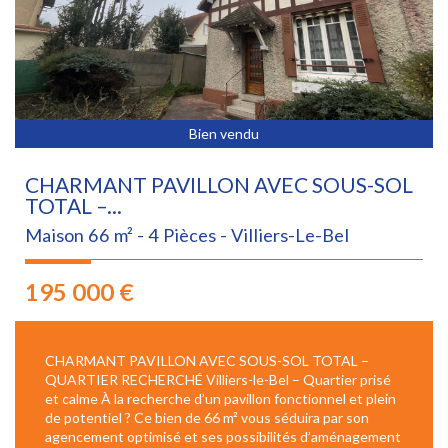
Bien vendu
CHARMANT PAVILLON AVEC SOUS-SOL
TOTAL –...
Maison 66 m² - 4 Pièces - Villiers-Le-Bel
195 000
€
CHARMANT PAVILLON AVEC SOUS-SOL TOTAL –
QUARTIER RECHERCHÉ Villiers-le-Bel – Quartier prisé
et calme À la recherche d’un pavillon fonctionnel et plein
de potentiel ? Ce bien de 66 m² vous séduira par son
agencement optimisé et ses possibilités d’aménagement