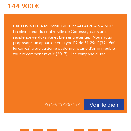
144 900
€
EXCLUSIVITE A.M. IMMOBILIER ! AFFAIRE A SAISIR !
En plein cœur du centre ville de Gonesse, dans une
résidence verdoyante et bien entretenue, Nous vous
proposons un appartement type F2 de 51.29m² (39.46m²
loi carrez) situé au 2ème et dernier étage d’un immeuble
tout récemment ravalé (2017). Il se compose d’une...
Voir le bien
Ref
VAP10000157