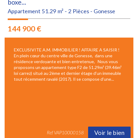
boxe...
Appartement 51.29 m² - 2 Pièces - Gonesse
144 900
€
EXCLUSIVITE A.M. IMMOBILIER ! AFFAIRE A SAISIR !
En plein cœur du centre ville de Gonesse, dans une
résidence verdoyante et bien entretenue, Nous vous
proposons un appartement type F2 de 51.29m² (39.46m²
loi carrez) situé au 2ème et dernier étage d’un immeuble
tout récemment ravalé (2017). Il se compose d’une...
Voir le bien
Ref
VAP10000158