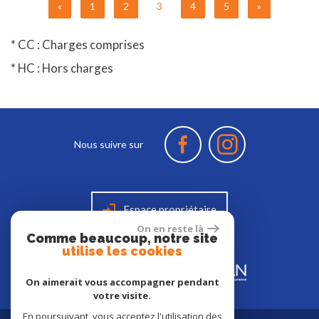
«
1
2
3
4
5
»
* CC : Charges comprises
* HC : Hors charges
Nous suivre sur
Espace propriétaire
On en reste là
Comme beaucoup, notre site
utilise les cookies
On aimerait vous accompagner pendant
votre visite.
En poursuivant, vous acceptez l'utilisation des