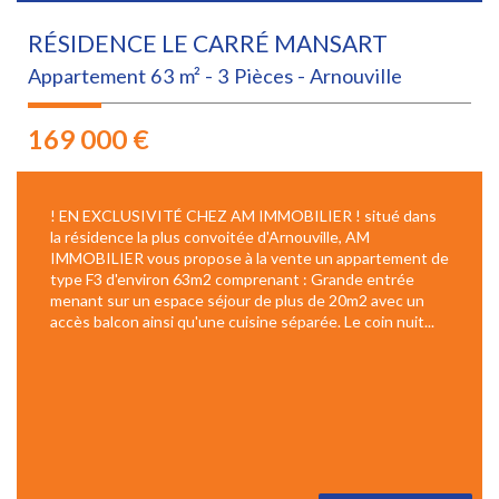
RÉSIDENCE LE CARRÉ MANSART
Appartement 63 m² - 3 Pièces - Arnouville
169 000
€
! EN EXCLUSIVITÉ CHEZ AM IMMOBILIER ! situé dans
la résidence la plus convoitée d'Arnouville, AM
IMMOBILIER vous propose à la vente un appartement de
type F3 d'environ 63m2 comprenant : Grande entrée
menant sur un espace séjour de plus de 20m2 avec un
accès balcon ainsi qu'une cuisine séparée. Le coin nuit...